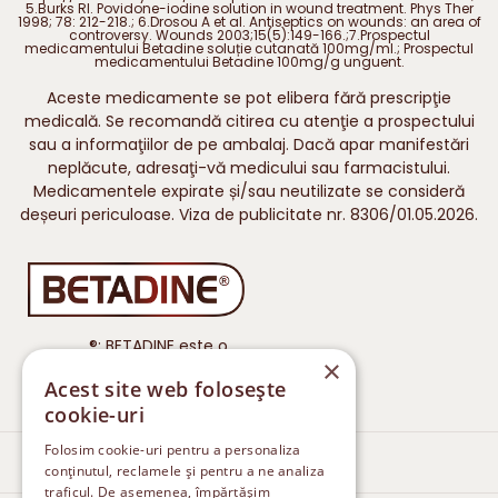
5.Burks RI. Povidone-iodine solution in wound treatment. Phys Ther
1998; 78: 212-218.; 6.Drosou A et al. Antiseptics on wounds: an area of
controversy. Wounds 2003;15(5):149-166.;7.Prospectul
medicamentului Betadine soluție cutanată 100mg/ml.; Prospectul
medicamentului Betadine 100mg/g unguent.
Aceste medicamente se pot elibera fără prescripţie
medicală. Se recomandă citirea cu atenţie a prospectului
sau a informaţiilor de pe ambalaj. Dacă apar manifestări
neplăcute, adresaţi-vă medicului sau farmacistului.
Medicamentele expirate și/sau neutilizate se consideră
deșeuri periculoase. Viza de publicitate nr. 8306/01.05.2026.
®: BETADINE este o
×
marcă înregistrată a iNova
Acest site web folosește
Pharmaceuticals.
cookie-uri
Folosim cookie-uri pentru a personaliza
Îngrijirea rănilor
conținutul, reclamele și pentru a ne analiza
traficul. De asemenea, împărtășim