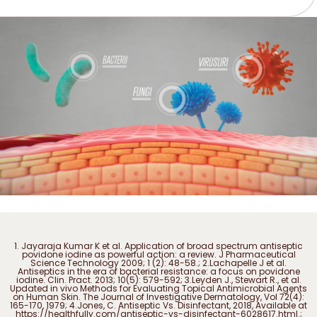
1. Jayaraja Kumar K et al. Application of broad spectrum antiseptic
povidone iodine as powerful action: a review. J Pharmaceutical
Science Technology 2009; 1 (2): 48-58.; 2.Lachapelle J et al.
Antiseptics in the era of bacterial resistance: a focus on povidone
iodine. Clin. Pract. 2013; 10(5): 579-592; 3.Leyden J., Stewart R., et al.
Updated in vivo Methods for Evaluating Topical Antimicrobial Agents
on Human Skin. The Journal of Investigative Dermatology, Vol 72(4):
165-170, 1979; 4.Jones, C. Antiseptic Vs. Disinfectant, 2018, Available at
https://healthfully.com/antiseptic-vs-disinfectant-6028617.html.;